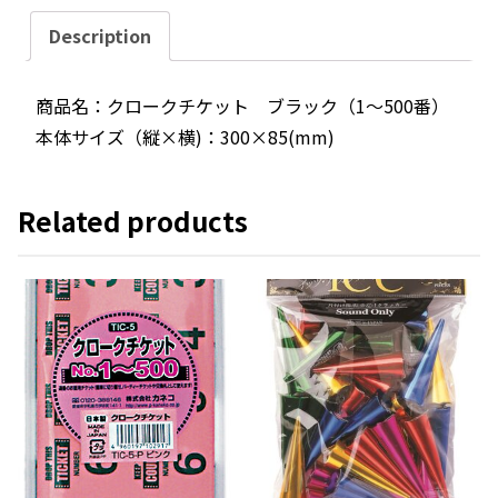
ク
Description
チ
ケ
商品名：クロークチケット ブラック（1～500番）
ッ
本体サイズ（縦×横)：300×85(mm)
ト
ブ
ラ
Related products
ッ
ク
quantity