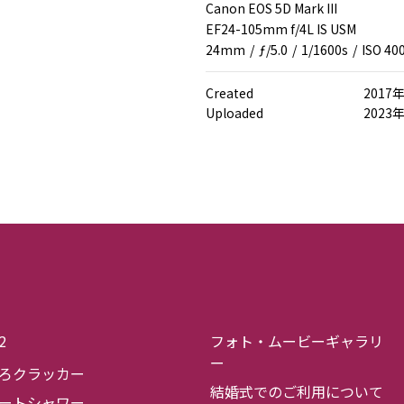
Canon EOS 5D Mark III
EF24-105mm f/4L IS USM
24mm
/
ƒ/5.0
/
1/1600s
/
ISO 40
Created
2017
Uploaded
2023
2
フォト・ムービーギャラリ
ー
ろクラッカー
結婚式でのご利用について
ートシャワー