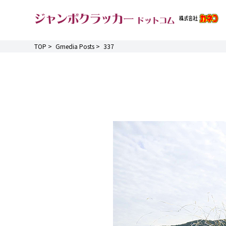
TOP
>
Gmedia Posts
>
337