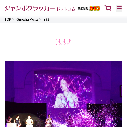
TOP
>
Gmedia Posts
>
332
332