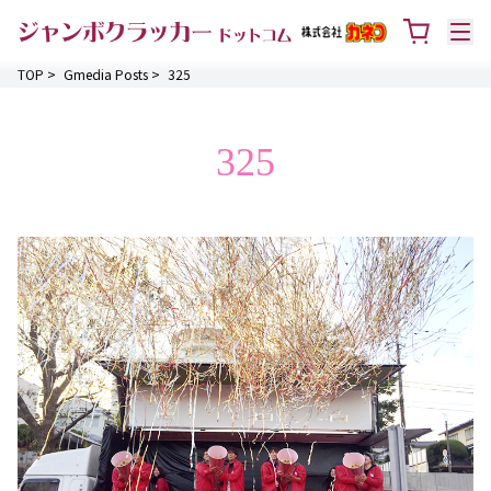
TOP
>
Gmedia Posts
>
325
325