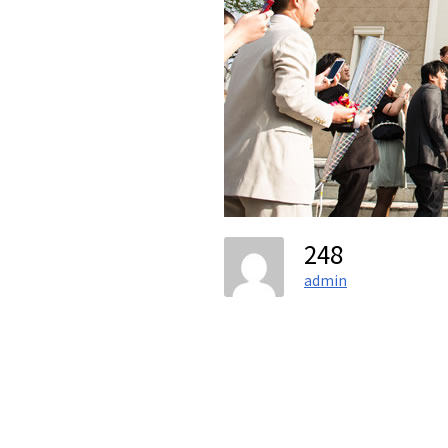
248
admin