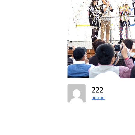
222
admin