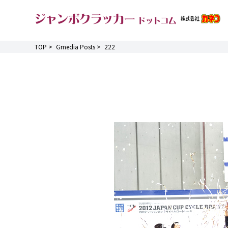
TOP
>
Gmedia Posts
>
222