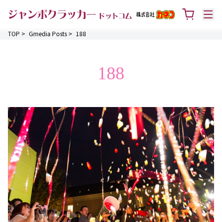
TOP
>
Gmedia Posts
>
188
188